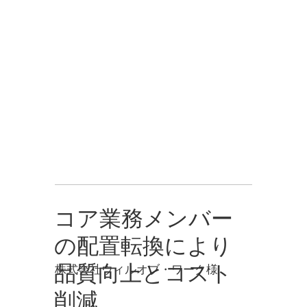
View All
コア業務メンバー
の配置転換により
品質向上とコスト
株式会社ウィルオブ・ワーク様
削減