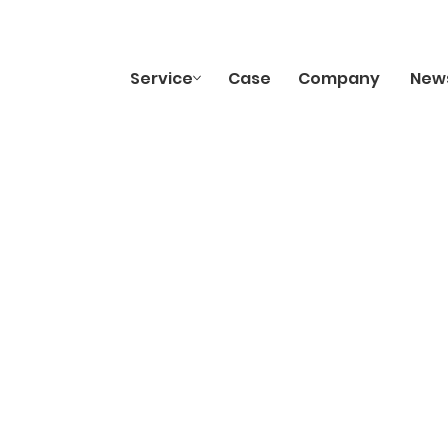
Service
Case
Company
New
gn
gn