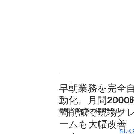
早朝業務を完全
動化。月間2000
間削減で現場ク
物流・運送系人材派遣会社様
ームも大幅改善
詳しく