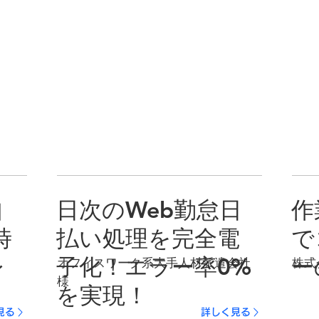
自
日次のWeb勤怠日
作
時
払い処理を完全電
で
レ
子化！エラー率0%
ー
オフィスワーク系大手人材派遣会社
株式
様
を実現！
見る
詳しく見る