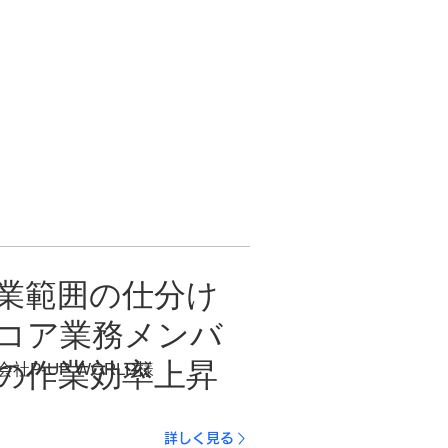
業範囲の仕分け
コア業務メンバ
の作業効率上昇
会社P-UP WORLD様
詳しく見る